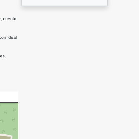
, cuenta
cón ideal
es.