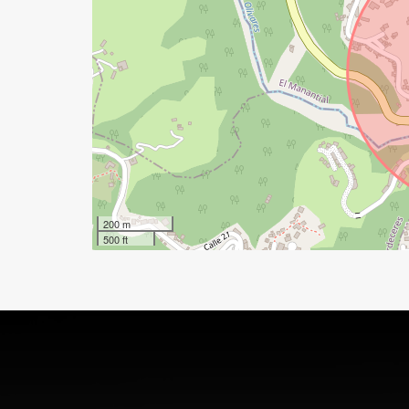
200 m
500 ft