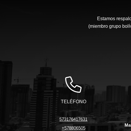
Estamos respal
(miembro grupo bolí
TELÉFONO
573176417631
Ma
+578806505