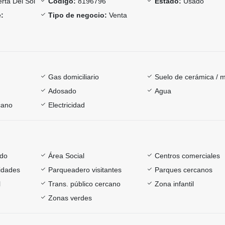
rta Del Sol
Código:
8196796
Estado:
Usado
:
Tipo de negocio:
Venta
Gas domiciliario
Suelo de cerámica / 
Adosado
Agua
cano
Electricidad
ado
Área Social
Centros comerciales
sidades
Parqueadero visitantes
Parques cercanos
l
Trans. público cercano
Zona infantil
Zonas verdes