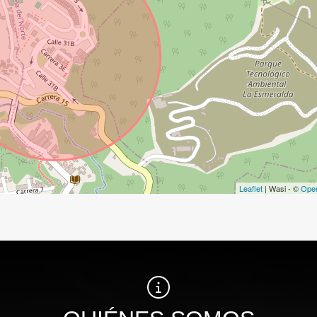
Leaflet
| Wasi - ©
Ope