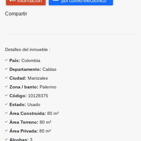
información
por correo electrónico
Compartir
Detalles del inmueble :
País:
Colombia
Departamento:
Caldas
Ciudad:
Manizales
Zona / barrio:
Palermo
Código:
10128375
Estado:
Usado
Área Construida:
80 m²
Área Terreno:
80 m²
Área Privada:
80 m²
Alcobas:
3