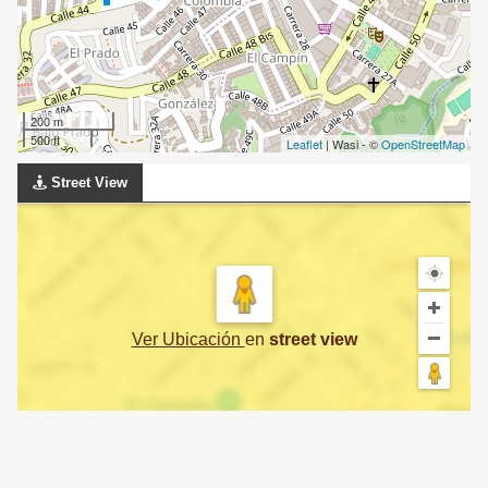
200 m
500 ft
Leaflet
| Wasi - ©
OpenStreetMap
Street View
Ver Ubicación
en
street view