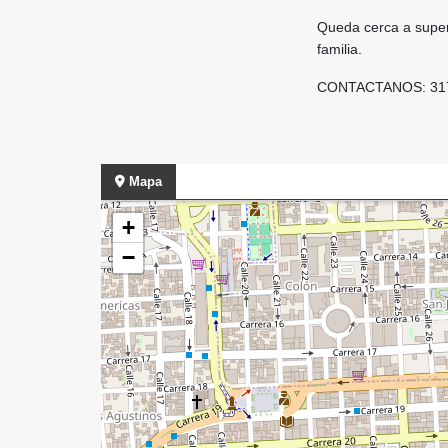
Queda cerca a super
familia.
CONTACTANOS: 317
Mapa
+
−