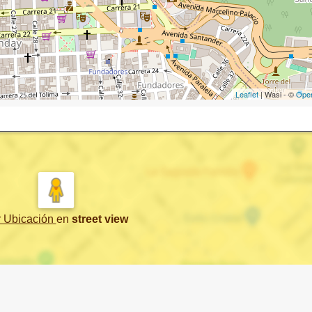
Leaflet
| Wasi - ©
Ope
r Ubicación
en
street view